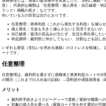
債務整理とは、借金の返済条件を見直したり、法的に減額・
意）。代表的な種類は「任意整理・個人再生・自己破産・特
ラック）掲載の長さ」などです。
向いている人の目安は次のとおりです。
任意整理：将来利息（これから発生する利息）を減らせ
個人再生：元金も大きく減らさないと完済できないが、
自己破産：返済の見込みが立たず、生活を再出発したい
特定調停：裁判所に仲介してもらい、分割などを話し合
いずれも督促（支払いを求める連絡）のストレスを軽減し、
ートです。
任意整理
任意整理は、裁判所を通さずに債権者と将来利息カットや分
の開示（これまでの入出金の記録）→③利息や遅延損害金（
メリット
裁判所手続きよりスピーディーで柔軟／家財や職業への
対象の借入先を選べる（家族カード等を外す選択が可能