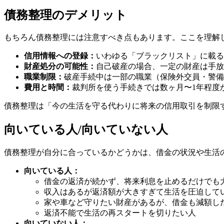
債務整理のデメリット
もちろん債務整理には注意すべき点もあります。ここを理解
信用情報への登録：
いわゆる「ブラックリスト」に載る
財産処分の可能性：
自己破産の場合、一定の財産は手放
職業制限：
破産手続中は一部の職業（保険外交員・警備
費用と時間：
裁判所を使う手続きでは数ヶ月〜1年程度
債務整理は「今の生活を守る代わりに将来の信用取引を制限
向いている人/向いていない人
債務整理が自分に合っているかどうかは、借金の状況や生活
向いている人：
借金の返済が続かず、将来利息を止めるだけでも
収入はあるが返済額が大きすぎて生活を圧迫して
家や車など守りたい財産があるが、借金も減額し
返済不能で生活の再スタートを切りたい人
向いていない人：