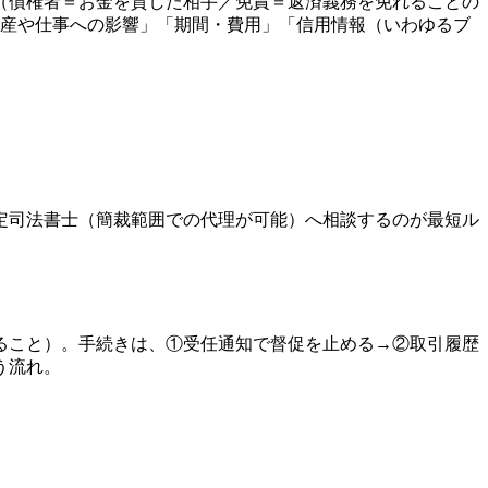
（債権者＝お金を貸した相手／免責＝返済義務を免れることの
財産や仕事への影響」「期間・費用」「信用情報（いわゆるブ
定司法書士（簡裁範囲での代理が可能）へ相談するのが最短ル
ること）。手続きは、①受任通知で督促を止める→②取引履歴
う流れ。